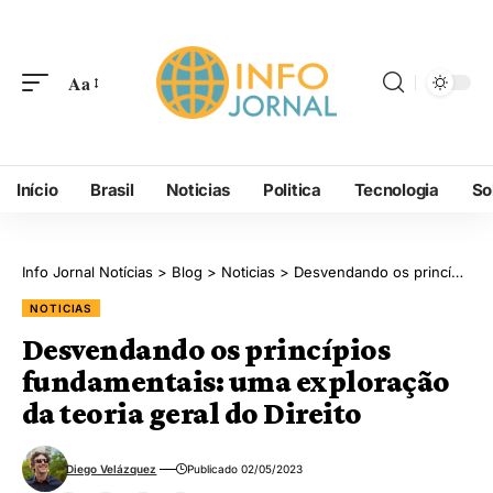
Aa
Início
Brasil
Noticias
Politica
Tecnologia
So
Info Jornal Notícias
>
Blog
>
Noticias
>
Desvendando os princípios fundamentais: uma exploração da teoria geral do Direito
NOTICIAS
Desvendando os princípios
fundamentais: uma exploração
da teoria geral do Direito
Diego Velázquez
Publicado 02/05/2023