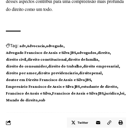
desses aspectos contribui para uma compreensão mais profunda
do direito como um todo.
Tag:
adv
Advocacia
advogado
Advogado Francisco de Assis e Silva JBS
advogados
direito
direito civil
direito constitucional
direito de familia
direito do consumidor
direito do trabalho
direito empresarial
direito por amor
direito previdenciario
direitopenal
doutor em Direito Francisco de Assis e Silva JBS
Empresário Francisco de Assis e Silva JBS
estudante de direito
Francisco de Assis e Silva
Francisco de Assis e Silva JBS
juridico
lei
Mundo do direito
oab
Twitter