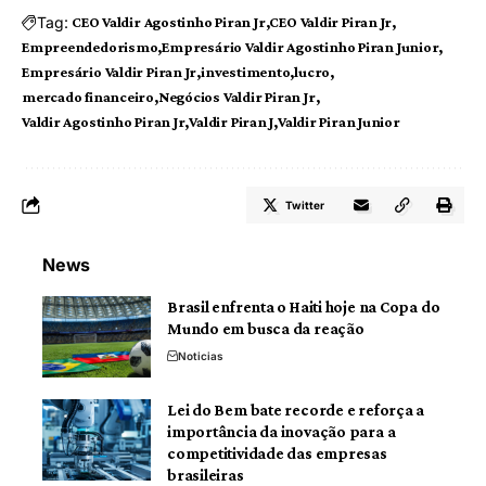
Tag:
CEO Valdir Agostinho Piran Jr
CEO Valdir Piran Jr
Empreendedorismo
Empresário Valdir Agostinho Piran Junior
Empresário Valdir Piran Jr
investimento
lucro
mercado financeiro
Negócios Valdir Piran Jr
Valdir Agostinho Piran Jr
Valdir Piran J
Valdir Piran Junior
Twitter
News
Brasil enfrenta o Haiti hoje na Copa do
Mundo em busca da reação
Noticias
Lei do Bem bate recorde e reforça a
importância da inovação para a
competitividade das empresas
brasileiras