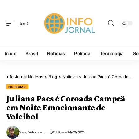
Aa
Início
Brasil
Noticias
Politica
Tecnologia
So
Info Jornal Notícias
>
Blog
>
Noticias
>
Juliana Paes é Coroada Campeã em Noite Emocionante de Voleibol
NOTICIAS
Juliana Paes é Coroada Campeã
em Noite Emocionante de
Voleibol
Diego Velázquez
Publicado 01/09/2025