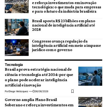
e reforça investimentos em inovação
tecnológica: o que muda para empresas
e para o futuro da indústria brasileira
Brasil aposta R$ 23 bilhões em plano
nacional de inteligência artificial até
2028
Congresso avança regulação da
inteligência artificial em meio a impasse
jurídico com o governo
Tecnologia
Brasil aprova estratégia nacional de
ciência e tecnologia até 2034: por que
o plano pode acelerar inteligência
artificial e inovação
Por
Diego Velázquez
06/08/2026
Governo amplia Plano Brasil
Soberano e reforça investimentos em