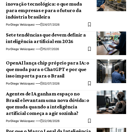
inovação tecnológica: o que muda
para empresas e para o futuro da
indústria brasileira
Por
Diego Velázquez
24/07/2026
Sete tendências que devem definir a
inteligência artificial em 2026
Por
Diego Velázquez
15/07/2026
OpenAI lança chip próprio para IA: o
que muda para o ChatGPT e por que
isso importa para o Brasil
Por
Diego Velázquez
02/07/2026
Agentes de IA ganham espaço no
Brasil e levantam uma nova dúvida: o
que muda quando a inteligência
artificial começa a agir sozinha?
Por
Diego Velázquez
22/06/2026
Por que o Marco Legal da Inteligência