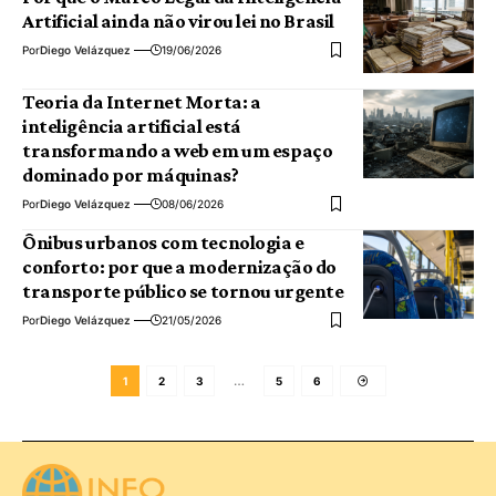
Artificial ainda não virou lei no Brasil
Por
Diego Velázquez
19/06/2026
Teoria da Internet Morta: a
inteligência artificial está
transformando a web em um espaço
dominado por máquinas?
Por
Diego Velázquez
08/06/2026
Ônibus urbanos com tecnologia e
conforto: por que a modernização do
transporte público se tornou urgente
Por
Diego Velázquez
21/05/2026
1
2
3
…
5
6