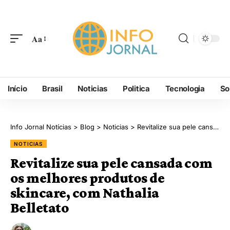
Aa
Início
Brasil
Noticias
Politica
Tecnologia
So
Info Jornal Notícias
>
Blog
>
Noticias
>
Revitalize sua pele cansada com os melhores produtos de skincare, com Nathalia Belletato
NOTICIAS
Revitalize sua pele cansada com
os melhores produtos de
skincare, com Nathalia
Belletato