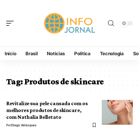
Início
Brasil
Noticias
Politica
Tecnologia
So
Tag:
Produtos de skincare
Revitalize sua pele cansada com os
melhores produtos de skincare,
com Nathalia Belletato
Por
Diego Velázquez