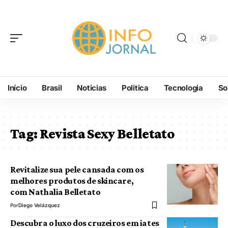
Início
Brasil
Noticias
Politica
Tecnologia
So
Tag:
Revista Sexy Belletato
Revitalize sua pele cansada com os
melhores produtos de skincare,
com Nathalia Belletato
Por
Diego Velázquez
Descubra o luxo dos cruzeiros em iates