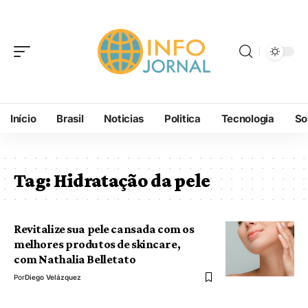
Início
Brasil
Noticias
Politica
Tecnologia
So
Tag:
Hidratação da pele
Revitalize sua pele cansada com os
melhores produtos de skincare,
com Nathalia Belletato
Por
Diego Velázquez