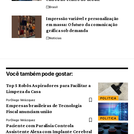
Brasil
Impressão variável e personalização
em massa: O futuro da comunicação
gráfica sob demanda
Noticias
Você também pode gostar:
Top 5 Robôs Aspiradores para Facilitar a
Limpeza da Casa
POLITICA
Por
Diego Velázquez
Empresas brasileiras de Tecnologia
Fiscal anunciam união
POLITICA
Por
Diego Velázquez
Paciente com Paralisia Controla
Assistente Alexa com Implante Cerebral