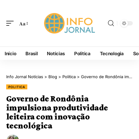
Aa
Início
Brasil
Noticias
Politica
Tecnologia
So
Info Jornal Notícias
>
Blog
>
Politica
>
Governo de Rondônia impulsiona produtividade leiteira com inovação tecnológica
POLITICA
Governo de Rondônia
impulsiona produtividade
leiteira com inovação
tecnológica