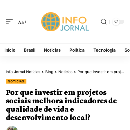
Aa
Início
Brasil
Noticias
Politica
Tecnologia
So
Info Jornal Notícias
>
Blog
>
Noticias
>
Por que investir em projetos sociais melhora indicadores de qualidade de vida e desenvolvimento local?
NOTICIAS
Por que investir em projetos
sociais melhora indicadores de
qualidade de vida e
desenvolvimento local?