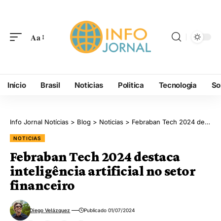
Aa
Início
Brasil
Noticias
Politica
Tecnologia
So
Info Jornal Notícias
>
Blog
>
Noticias
>
Febraban Tech 2024 destaca inteligência artificial no setor financeiro
NOTICIAS
Febraban Tech 2024 destaca
inteligência artificial no setor
financeiro
Diego Velázquez
Publicado 01/07/2024