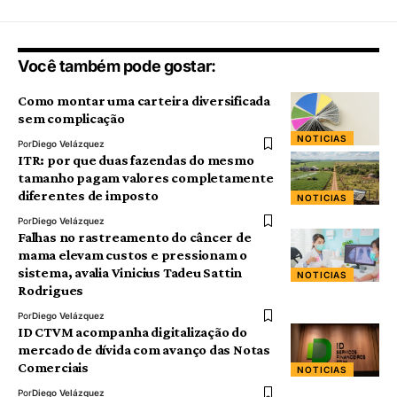
Você também pode gostar:
Como montar uma carteira diversificada
sem complicação
NOTICIAS
Por
Diego Velázquez
ITR: por que duas fazendas do mesmo
tamanho pagam valores completamente
diferentes de imposto
NOTICIAS
Por
Diego Velázquez
Falhas no rastreamento do câncer de
mama elevam custos e pressionam o
sistema, avalia Vinicius Tadeu Sattin
NOTICIAS
Rodrigues
Por
Diego Velázquez
ID CTVM acompanha digitalização do
mercado de dívida com avanço das Notas
Comerciais
NOTICIAS
Por
Diego Velázquez