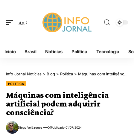
Aa
Início
Brasil
Noticias
Politica
Tecnologia
So
Info Jornal Notícias
>
Blog
>
Politica
>
Máquinas com inteligência artificial podem adquirir consciência?
POLITICA
Máquinas com inteligência
artificial podem adquirir
consciência?
Diego Velázquez
Publicado 01/07/2024