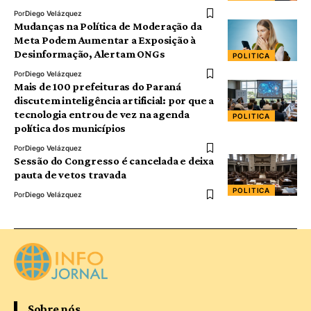
Por
Diego Velázquez
Mudanças na Política de Moderação da
Meta Podem Aumentar a Exposição à
Desinformação, Alertam ONGs
POLITICA
Por
Diego Velázquez
Mais de 100 prefeituras do Paraná
discutem inteligência artificial: por que a
tecnologia entrou de vez na agenda
POLITICA
política dos municípios
Por
Diego Velázquez
Sessão do Congresso é cancelada e deixa
pauta de vetos travada
POLITICA
Por
Diego Velázquez
Sobre nós