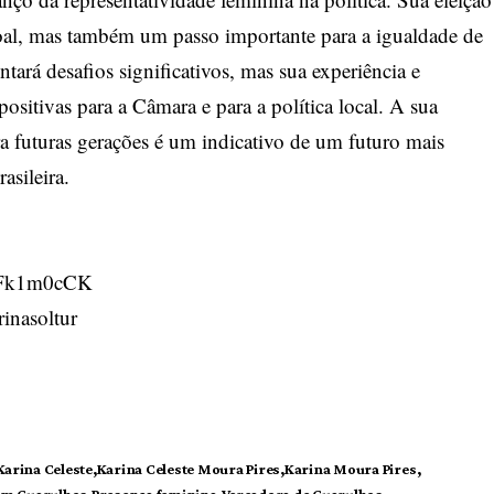
oal, mas também um passo importante para a igualdade de
ntará desafios significativos, mas sua experiência e
sitivas para a Câmara e para a política local. A sua
a futuras gerações é um indicativo de um futuro mais
asileira.
ur/Fk1m0cCK
inasoltur
Karina Celeste
Karina Celeste Moura Pires
Karina Moura Pires
 em Guarulhos
Presença feminina
Vereadora de Guarulhos