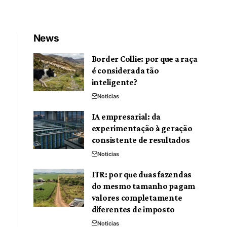
News
Border Collie: por que a raça
é considerada tão
inteligente?
Noticias
IA empresarial: da
experimentação à geração
consistente de resultados
Noticias
ITR: por que duas fazendas
do mesmo tamanho pagam
valores completamente
diferentes de imposto
Noticias