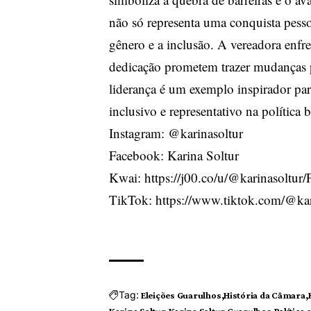
não só representa uma conquista pess
gênero e a inclusão. A vereadora enfre
dedicação prometem trazer mudanças po
liderança é um exemplo inspirador par
inclusivo e representativo na política br
Instagram:
@karinasoltur
Facebook:
Karina Soltur
Kwai:
https://j00.co/u/@karinasolt
TikTok:
https://www.tiktok.com/@kar
Tag:
Eleições Guarulhos
História da Câmara
Karina Soltur
Karina Soltur Guarulhos
Política