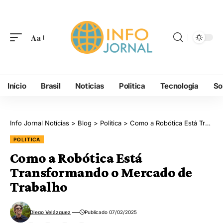
Aa
Início
Brasil
Noticias
Politica
Tecnologia
So
Info Jornal Notícias
>
Blog
>
Politica
>
Como a Robótica Está Transformando o Mercado de Trabalho
POLITICA
Como a Robótica Está
Transformando o Mercado de
Trabalho
Diego Velázquez
Publicado 07/02/2025