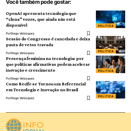
Você também pode gostar:
OpenAI apresenta tecnologia que
“clona” vozes, que ainda não está
disponível
POLITICA
Por
Diego Velázquez
Sessão do Congresso é cancelada e deixa
pauta de vetos travada
POLITICA
Por
Diego Velázquez
Presença feminina na tecnologia: por
que políticas afirmativas podem acelerar
inovação e crescimento
POLITICA
Por
Diego Velázquez
Como Recife se Tornou um Referencial
em Tecnologia e Inovação no Brasil
POLITICA
Por
Diego Velázquez