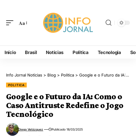
Aa
Início
Brasil
Noticias
Politica
Tecnologia
So
Info Jornal Notícias
>
Blog
>
Politica
>
Google e o Futuro da IA: Como o Caso Antitruste Redefine o Jogo Tecnológico
POLITICA
Google e o Futuro da IA: Como o
Caso Antitruste Redefine o Jogo
Tecnológico
Diego Velázquez
Publicado 18/03/2025