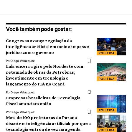
Você também pode gostar:
Congresso avança regulação da
inteligência artificial em meio a impasse
jurídico com o governo
POLITICA
Por
Diego Velázquez
Lula encerra giro pelo Nordeste com
retomada de obras da Petrobras,
investimento em tecnologia e
POLITICA
lançamento do ITA no Ceará
Por
Diego Velázquez
Empresas brasileiras de Tecnologia
Fiscal anunciam união
POLITICA
Por
Diego Velázquez
Mais de 100 prefeituras do Paraná
discutem inteligência artificial: por que a
tecnologia entrou de vez na agenda
POLITICA