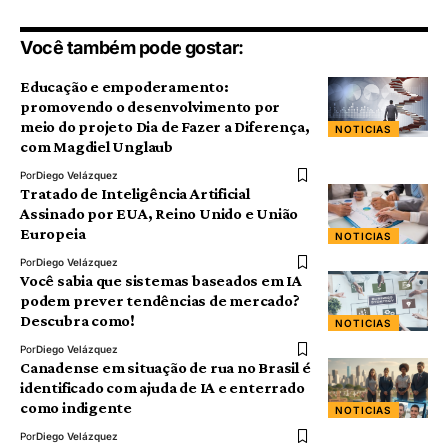
Você também pode gostar:
Educação e empoderamento:
promovendo o desenvolvimento por
meio do projeto Dia de Fazer a Diferença,
NOTICIAS
com Magdiel Unglaub
Por
Diego Velázquez
Tratado de Inteligência Artificial
Assinado por EUA, Reino Unido e União
Europeia
NOTICIAS
Por
Diego Velázquez
Você sabia que sistemas baseados em IA
podem prever tendências de mercado?
Descubra como!
NOTICIAS
Por
Diego Velázquez
Canadense em situação de rua no Brasil é
identificado com ajuda de IA e enterrado
como indigente
NOTICIAS
Por
Diego Velázquez