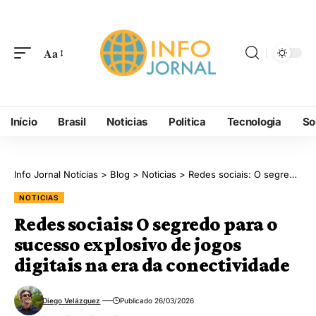
Aa
Início
Brasil
Noticias
Politica
Tecnologia
So
Info Jornal Notícias
>
Blog
>
Noticias
>
Redes sociais: O segredo para o sucesso explosivo de jogos digitais na era da conectividade
NOTICIAS
Redes sociais: O segredo para o
sucesso explosivo de jogos
digitais na era da conectividade
Diego Velázquez
Publicado 26/03/2026