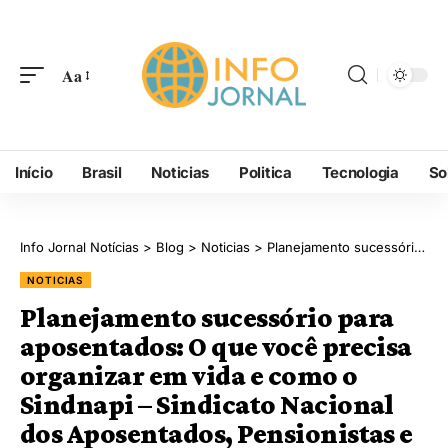
Aa
Início
Brasil
Noticias
Politica
Tecnologia
So
Info Jornal Notícias
>
Blog
>
Noticias
>
Planejamento sucessório para aposentados: O que você precisa organizar em vida e como o Sindnapi – Sindicato Nacional dos Aposentados, Pensionistas e Idosos orienta esse processo
NOTICIAS
Planejamento sucessório para
aposentados: O que você precisa
organizar em vida e como o
Sindnapi – Sindicato Nacional
dos Aposentados, Pensionistas e