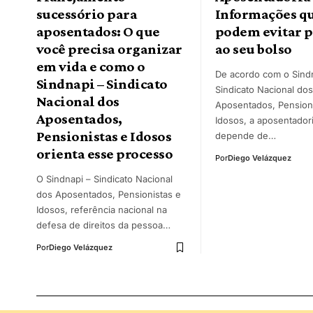
sucessório para
Informações q
aposentados: O que
podem evitar p
você precisa organizar
ao seu bolso
em vida e como o
De acordo com o Sindn
Sindnapi – Sindicato
Sindicato Nacional dos
Nacional dos
Aposentados, Pensioni
Aposentados,
Idosos, a aposentador
Pensionistas e Idosos
depende de…
orienta esse processo
Por
Diego Velázquez
O Sindnapi – Sindicato Nacional
dos Aposentados, Pensionistas e
Idosos, referência nacional na
defesa de direitos da pessoa…
Por
Diego Velázquez