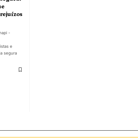
ue
rejuízos
api -
stas e
ia segura