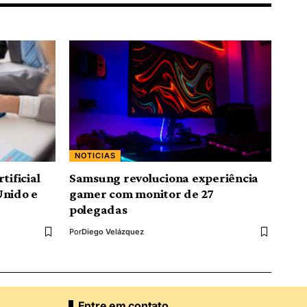
NOTICIAS
tificial
Samsung revoluciona experiência
Unido e
gamer com monitor de 27
polegadas
Por
Diego Velázquez
Entre em contato