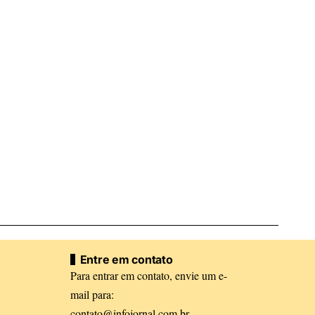
Entre em contato
Para entrar em contato, envie um e-
mail para:
contato@infojornal.com.br