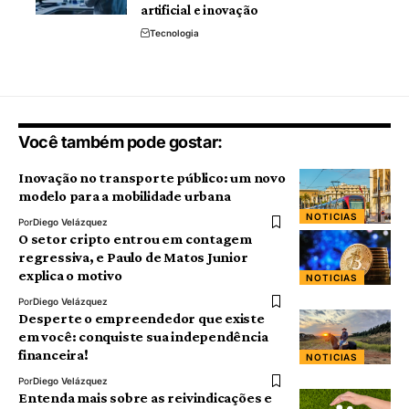
artificial e inovação
Tecnologia
Você também pode gostar:
Inovação no transporte público: um novo
modelo para a mobilidade urbana
NOTICIAS
Por
Diego Velázquez
O setor cripto entrou em contagem
regressiva, e Paulo de Matos Junior
explica o motivo
NOTICIAS
Por
Diego Velázquez
Desperte o empreendedor que existe
em você: conquiste sua independência
financeira!
NOTICIAS
Por
Diego Velázquez
Entenda mais sobre as reivindicações e