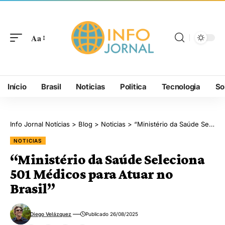
Aa
Início
Brasil
Noticias
Politica
Tecnologia
So
Info Jornal Notícias
>
Blog
>
Noticias
>
“Ministério da Saúde Seleciona 501 Médicos para Atuar no Brasil”
NOTICIAS
“Ministério da Saúde Seleciona
501 Médicos para Atuar no
Brasil”
Diego Velázquez
Publicado 26/08/2025