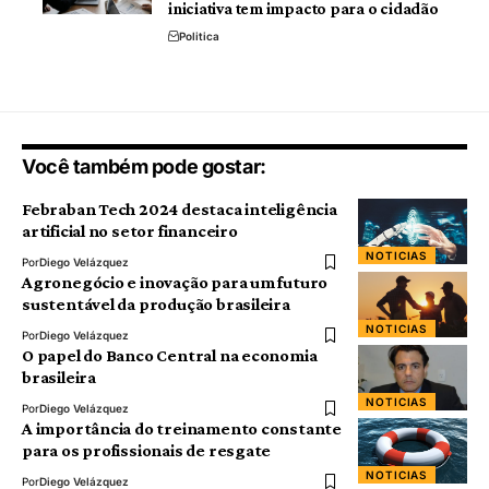
iniciativa tem impacto para o cidadão
Politica
Você também pode gostar:
Febraban Tech 2024 destaca inteligência
artificial no setor financeiro
NOTICIAS
Por
Diego Velázquez
Agronegócio e inovação para um futuro
sustentável da produção brasileira
NOTICIAS
Por
Diego Velázquez
O papel do Banco Central na economia
brasileira
NOTICIAS
Por
Diego Velázquez
A importância do treinamento constante
para os profissionais de resgate
NOTICIAS
Por
Diego Velázquez