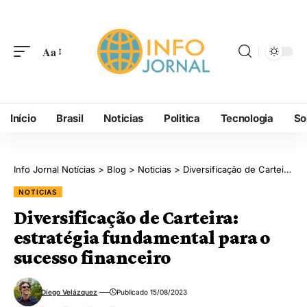
Aa
Início
Brasil
Noticias
Politica
Tecnologia
So
Info Jornal Notícias
>
Blog
>
Noticias
>
Diversificação de Carteira: estratégia fundamental para o sucesso financeiro
NOTICIAS
Diversificação de Carteira:
estratégia fundamental para o
sucesso financeiro
Diego Velázquez
Publicado 15/08/2023