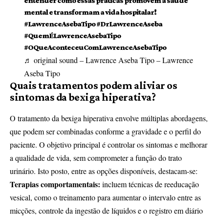
entender como essas práticas promovem a saúde
mental e transformam a vida hospitalar!
#LawrenceAsebaTipo
#DrLawrenceAseba
#QuemÉLawrenceAsebaTipo
#OQueAconteceuComLawrenceAsebaTipo
♬ original sound – Lawrence Aseba Tipo – Lawrence
Aseba Tipo
Quais tratamentos podem aliviar os
sintomas da bexiga hiperativa?
O tratamento da bexiga hiperativa envolve múltiplas abordagens,
que podem ser combinadas conforme a gravidade e o perfil do
paciente. O objetivo principal é controlar os sintomas e melhorar
a qualidade de vida, sem comprometer a função do trato
urinário. Isto posto, entre as opções disponíveis, destacam-se:
Terapias comportamentais:
incluem técnicas de reeducação
vesical, como o treinamento para aumentar o intervalo entre as
micções, controle da ingestão de líquidos e o registro em diário