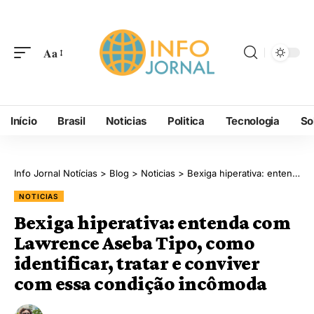
Aa
Início
Brasil
Noticias
Politica
Tecnologia
So
Info Jornal Notícias
>
Blog
>
Noticias
>
Bexiga hiperativa: entenda com Lawrence Aseba Tipo, como identificar, tratar e conviver com essa condição incômoda
NOTICIAS
Bexiga hiperativa: entenda com
Lawrence Aseba Tipo, como
identificar, tratar e conviver
com essa condição incômoda