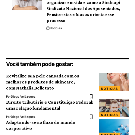
organizar em vida e como o Sindnapi –
Sindicato Nacional dos Aposentados,
Pensionistas e Idosos orienta esse
processo
Noticias
Você também pode gostar:
Revitalize sua pele cansada com os
melhores produtos de skincare,
com Nathalia Belletato
NOTICIAS
Por
Diego Velázquez
Direito tributário e Constituição Federal:
uma relação fundamental
NOTICIAS
Por
Diego Velázquez
Adaptando-se ao fluxo do mundo
corporativo