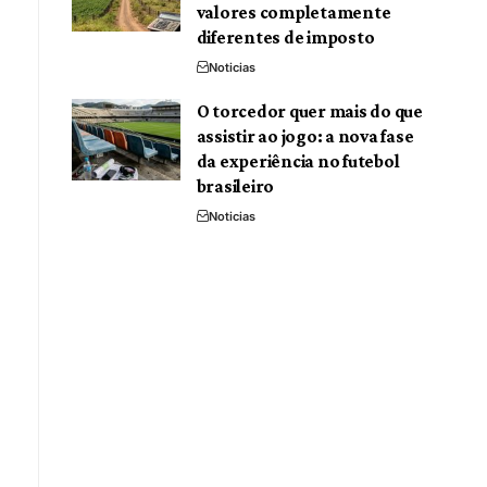
valores completamente
diferentes de imposto
Noticias
O torcedor quer mais do que
assistir ao jogo: a nova fase
da experiência no futebol
brasileiro
Noticias