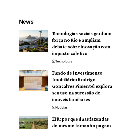
News
Tecnologias sociais ganham
força no Rio e ampliam
debate sobre inovação com
impacto coletivo
Tecnologia
Fundo de Investimento
Imobiliário: Rodrigo
Gonçalves Pimentel explora
seu uso na sucessão de
imóveis familiares
Noticias
ITR: por que duas fazendas
do mesmo tamanho pagam