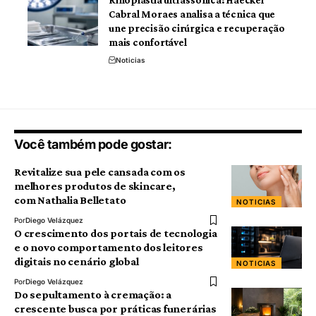
Rinoplastia ultrassônica: Haeckel
Cabral Moraes analisa a técnica que
une precisão cirúrgica e recuperação
mais confortável
Noticias
Você também pode gostar:
Revitalize sua pele cansada com os
melhores produtos de skincare,
com Nathalia Belletato
NOTICIAS
Por
Diego Velázquez
O crescimento dos portais de tecnologia
e o novo comportamento dos leitores
digitais no cenário global
NOTICIAS
Por
Diego Velázquez
Do sepultamento à cremação: a
crescente busca por práticas funerárias