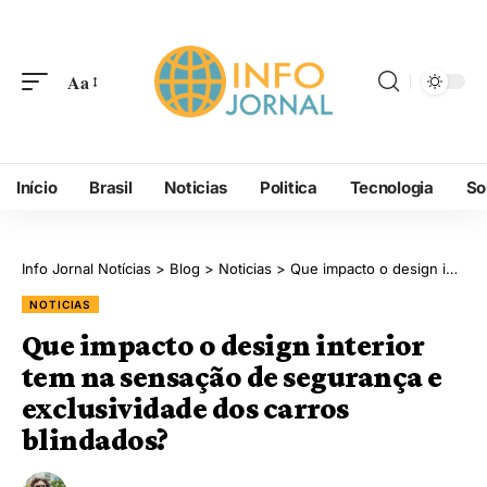
Aa
Início
Brasil
Noticias
Politica
Tecnologia
So
Info Jornal Notícias
>
Blog
>
Noticias
>
Que impacto o design interior tem na sensação de segurança e exclusividade dos carros blindados?
NOTICIAS
Que impacto o design interior
tem na sensação de segurança e
exclusividade dos carros
blindados?