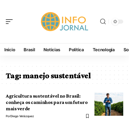
Início
Brasil
Noticias
Politica
Tecnologia
So
Tag:
manejo sustentável
Agricultura sustentável no Brasil:
conheça os caminhos para um futuro
mais verde
Por
Diego Velázquez