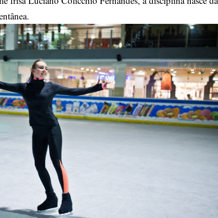
frisa Luciano Colicchio Fernandes, a disciplina nasce da
entânea.