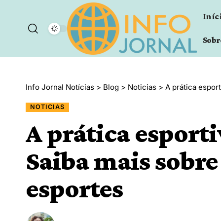
Iníc
Sobr
Info Jornal Notícias
>
Blog
>
Noticias
>
A prática espor
NOTICIAS
A prática espor
Saiba mais sobre 
esportes