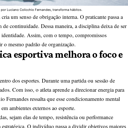
a por Luciano Colicchio Fernandes, transforma hábitos.
cria um senso de obrigação interna. O praticante passa a
de continuidade. Dessa maneira, a disciplina deixa de ser
r a identidade. Assim, com o tempo, compromissos
uir o mesmo padrão de organização.
ica esportiva melhora o foco e
dentro dos esportes. Durante uma partida ou sessão de
dos. Com isso, o atleta aprende a direcionar energia para
hio Fernandes ressalta que esse condicionamento mental
o em ambientes externos ao esporte.
as, sejam elas de tempo, resistência ou performance
a estratégica. O indivíduo passa a dividir objetivos maiores