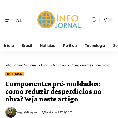
Aa
Início
Brasil
Noticias
Politica
Tecnologia
So
Info Jornal Notícias
>
Blog
>
Noticias
>
Componentes pré-moldados: como reduzir desperdícios na obra? Veja neste artigo
NOTICIAS
Componentes pré-moldados:
como reduzir desperdícios na
obra? Veja neste artigo
Diego Velázquez
Publicado 23/02/2026