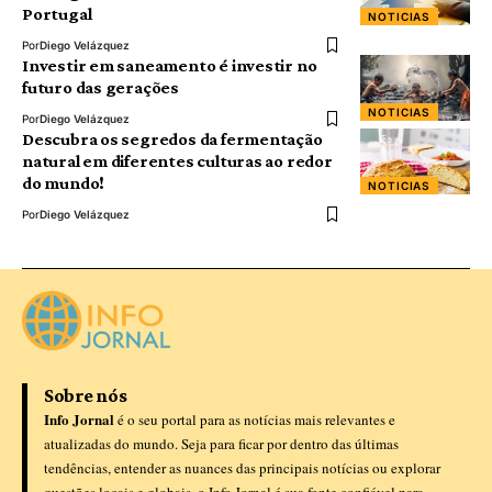
Portugal
NOTICIAS
Por
Diego Velázquez
Investir em saneamento é investir no
futuro das gerações
NOTICIAS
Por
Diego Velázquez
Descubra os segredos da fermentação
natural em diferentes culturas ao redor
do mundo!
NOTICIAS
Por
Diego Velázquez
Sobre nós
Info Jornal
é o seu portal para as notícias mais relevantes e
atualizadas do mundo. Seja para ficar por dentro das últimas
tendências, entender as nuances das principais notícias ou explorar
questões locais e globais, o Info Jornal é sua fonte confiável para