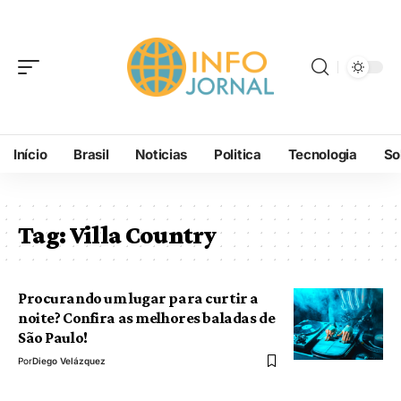
Início
Brasil
Noticias
Politica
Tecnologia
So
Tag:
Villa Country
Procurando um lugar para curtir a
noite? Confira as melhores baladas de
São Paulo!
Por
Diego Velázquez