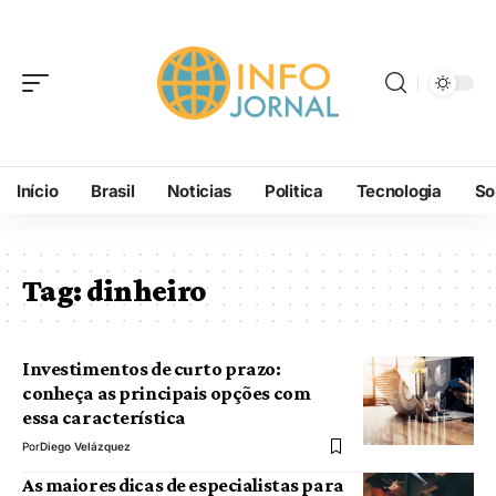
Início
Brasil
Noticias
Politica
Tecnologia
So
Tag:
dinheiro
Investimentos de curto prazo:
conheça as principais opções com
essa característica
Por
Diego Velázquez
As maiores dicas de especialistas para