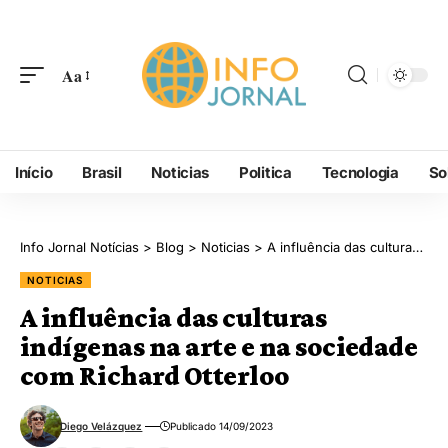
Aa
Início
Brasil
Noticias
Politica
Tecnologia
So
Info Jornal Notícias
>
Blog
>
Noticias
>
A influência das culturas indígenas na arte e na sociedade com Richard Otterloo
NOTICIAS
A influência das culturas
indígenas na arte e na sociedade
com Richard Otterloo
Diego Velázquez
Publicado 14/09/2023