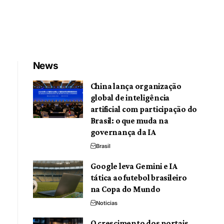
News
China lança organização
global de inteligência
artificial com participação do
Brasil: o que muda na
governança da IA
Brasil
Google leva Gemini e IA
tática ao futebol brasileiro
na Copa do Mundo
Noticias
O crescimento dos portais