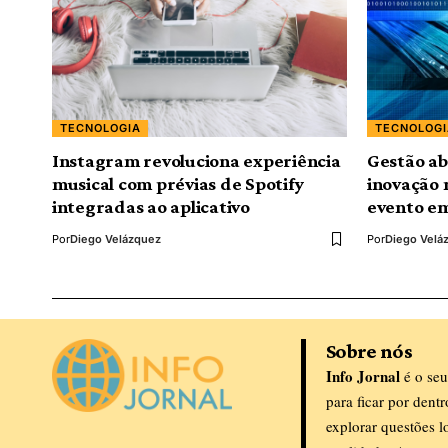
TECNOLOGIA
TECNOLOGI
Instagram revoluciona experiência
Gestão ab
musical com prévias de Spotify
inovação 
integradas ao aplicativo
evento em
Por
Diego Velázquez
Por
Diego Velá
Sobre nós
Info Jornal
é o seu
para ficar por dent
explorar questões l