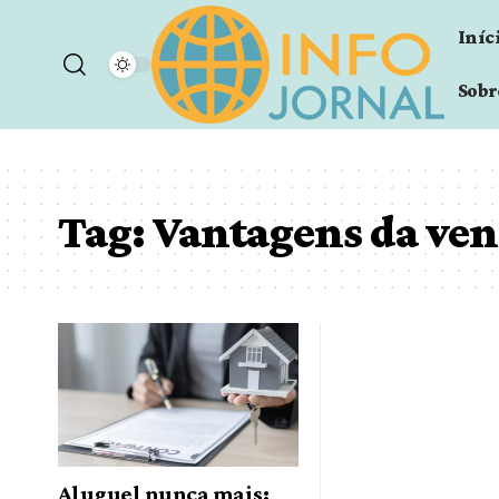
Iníc
Sobr
Tag:
Vantagens da vend
Aluguel nunca mais: