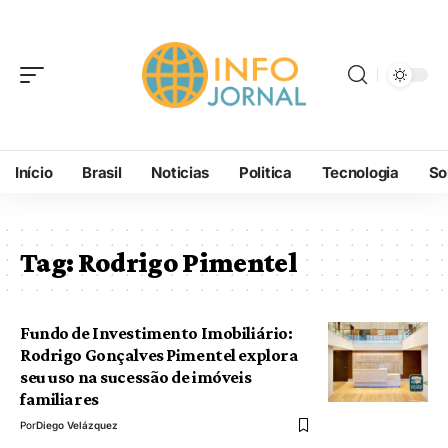
Início
Brasil
Noticias
Politica
Tecnologia
So
Tag:
Rodrigo Pimentel
Fundo de Investimento Imobiliário:
Rodrigo Gonçalves Pimentel explora
seu uso na sucessão de imóveis
familiares
Por
Diego Velázquez