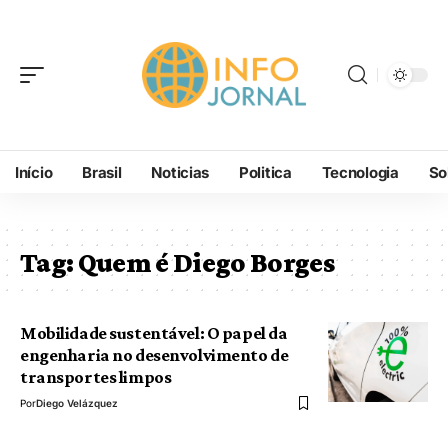
Início
Brasil
Noticias
Politica
Tecnologia
So
Tag:
Quem é Diego Borges
Mobilidade sustentável: O papel da
engenharia no desenvolvimento de
transportes limpos
Por
Diego Velázquez