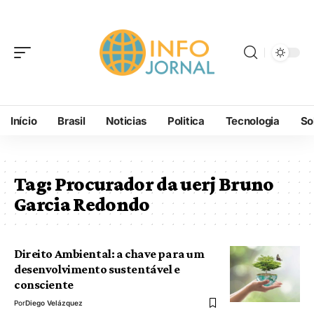
Início
Brasil
Noticias
Politica
Tecnologia
So
Tag:
Procurador da uerj Bruno
Garcia Redondo
Direito Ambiental: a chave para um
desenvolvimento sustentável e
consciente
Por
Diego Velázquez