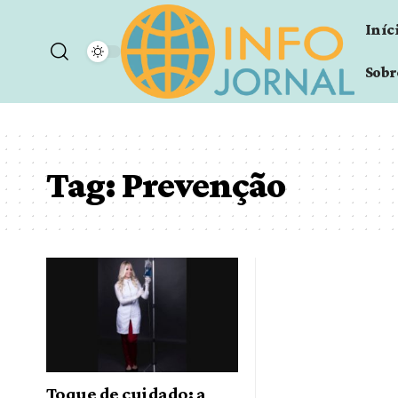
Iníc
Sobr
Tag:
Prevenção
Toque de cuidado: a