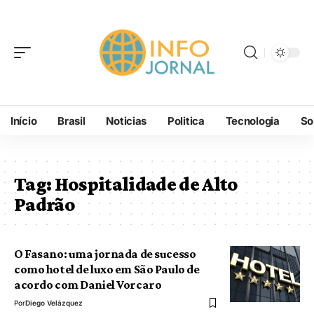
Início
Brasil
Noticias
Politica
Tecnologia
So
Tag:
Hospitalidade de Alto
Padrão
O Fasano: uma jornada de sucesso
como hotel de luxo em São Paulo de
acordo com Daniel Vorcaro
Por
Diego Velázquez