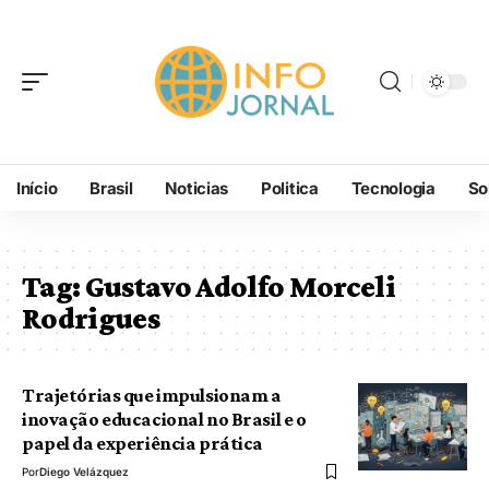
Início
Brasil
Noticias
Politica
Tecnologia
So
Tag:
Gustavo Adolfo Morceli
Rodrigues
Trajetórias que impulsionam a
inovação educacional no Brasil e o
papel da experiência prática
Por
Diego Velázquez