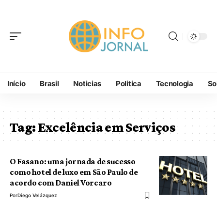
Início
Brasil
Noticias
Politica
Tecnologia
So
Tag:
Excelência em Serviços
O Fasano: uma jornada de sucesso
como hotel de luxo em São Paulo de
acordo com Daniel Vorcaro
Por
Diego Velázquez