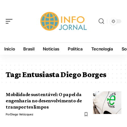
Início
Brasil
Noticias
Politica
Tecnologia
So
Tag:
Entusiasta Diego Borges
Mobilidade sustentável: O papel da
engenharia no desenvolvimento de
transportes limpos
Por
Diego Velázquez