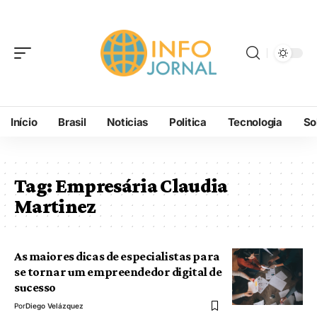
Início
Brasil
Noticias
Politica
Tecnologia
So
Tag:
Empresária Claudia
Martinez
As maiores dicas de especialistas para
se tornar um empreendedor digital de
sucesso
Por
Diego Velázquez