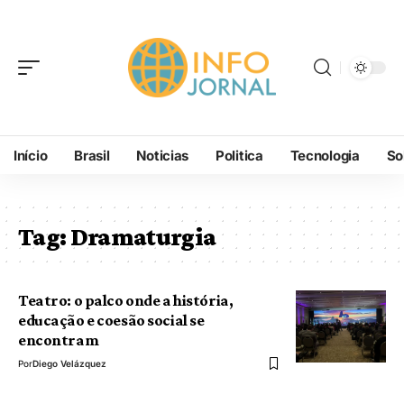
Início
Brasil
Noticias
Politica
Tecnologia
So
Tag:
Dramaturgia
Teatro: o palco onde a história,
educação e coesão social se
encontram
Por
Diego Velázquez