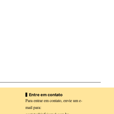
Entre em contato
Para entrar em contato, envie um e-
mail para: