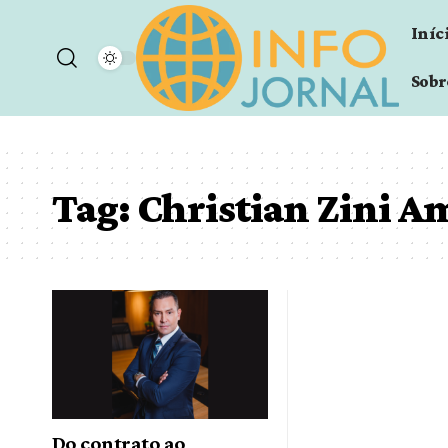
Iníc
Sobr
Tag:
Christian Zini 
Do contrato ao