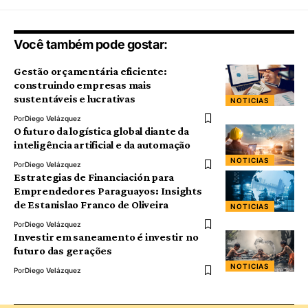
Você também pode gostar:
Gestão orçamentária eficiente:
construindo empresas mais
sustentáveis e lucrativas
NOTICIAS
Por
Diego Velázquez
O futuro da logística global diante da
inteligência artificial e da automação
NOTICIAS
Por
Diego Velázquez
Estrategias de Financiación para
Emprendedores Paraguayos: Insights
de Estanislao Franco de Oliveira
NOTICIAS
Por
Diego Velázquez
Investir em saneamento é investir no
futuro das gerações
NOTICIAS
Por
Diego Velázquez