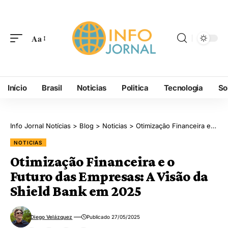
Aa
Início
Brasil
Noticias
Politica
Tecnologia
So
Info Jornal Notícias
>
Blog
>
Noticias
>
Otimização Financeira e o Futuro das Empresas: A Visão da Shield Bank em 2025
NOTICIAS
Otimização Financeira e o
Futuro das Empresas: A Visão da
Shield Bank em 2025
Diego Velázquez
Publicado 27/05/2025