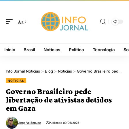
Aa
Início
Brasil
Noticias
Politica
Tecnologia
So
Info Jornal Notícias
>
Blog
>
Noticias
>
Governo Brasileiro pede libertação de ativistas detidos em Gaza
NOTICIAS
Governo Brasileiro pede
libertação de ativistas detidos
em Gaza
Diego Velázquez
Publicado 09/06/2025