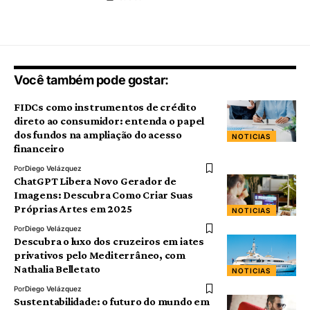
Você também pode gostar:
FIDCs como instrumentos de crédito
direto ao consumidor: entenda o papel
dos fundos na ampliação do acesso
NOTICIAS
financeiro
Por
Diego Velázquez
ChatGPT Libera Novo Gerador de
Imagens: Descubra Como Criar Suas
Próprias Artes em 2025
NOTICIAS
Por
Diego Velázquez
Descubra o luxo dos cruzeiros em iates
privativos pelo Mediterrâneo, com
Nathalia Belletato
NOTICIAS
Por
Diego Velázquez
Sustentabilidade: o futuro do mundo em