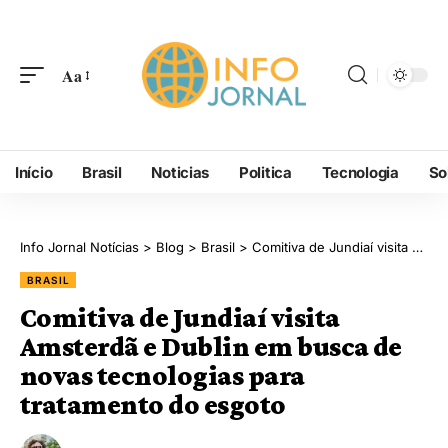
Aa
Início
Brasil
Noticias
Politica
Tecnologia
So
Info Jornal Notícias
>
Blog
>
Brasil
>
Comitiva de Jundiaí visita Amsterdã e Dublin em busca de novas tecnologias para tratamento do esgoto
BRASIL
Comitiva de Jundiaí visita
Amsterdã e Dublin em busca de
novas tecnologias para
tratamento do esgoto