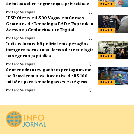
debates sobre segurança e privacidade
BRASIL
Por
Diego Velázquez
IFSP Oferece 4.500 Vagas em Cursos
Gratuitos de Tecnologia EAD e Expande o
Acesso ao Conhecimento Digital
BRASIL
Por
Diego Velázquez
India coloca robô policial em operação e
inaugura nova etapa do uso de tecnologia
na segurança pública
BRASIL
Por
Diego Velázquez
Semicondutores ganham protagonismo
no Brasil com novo incentivo de R$ 100
milhões para tecnologias estratégicas
BRASIL
Por
Diego Velázquez