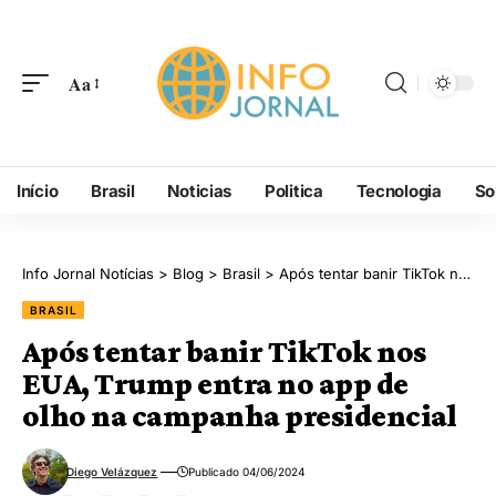
Aa
Início
Brasil
Noticias
Politica
Tecnologia
So
Info Jornal Notícias
>
Blog
>
Brasil
>
Após tentar banir TikTok nos EUA, Trump entra no app de olho na campanha presidencial
BRASIL
Após tentar banir TikTok nos
EUA, Trump entra no app de
olho na campanha presidencial
Diego Velázquez
Publicado 04/06/2024