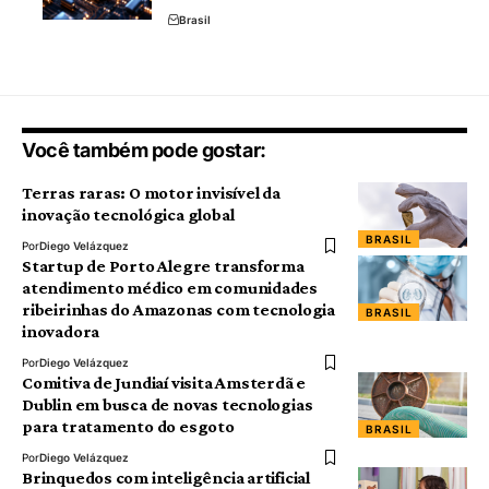
Brasil
Você também pode gostar:
Terras raras: O motor invisível da
inovação tecnológica global
BRASIL
Por
Diego Velázquez
Startup de Porto Alegre transforma
atendimento médico em comunidades
ribeirinhas do Amazonas com tecnologia
BRASIL
inovadora
Por
Diego Velázquez
Comitiva de Jundiaí visita Amsterdã e
Dublin em busca de novas tecnologias
para tratamento do esgoto
BRASIL
Por
Diego Velázquez
Brinquedos com inteligência artificial